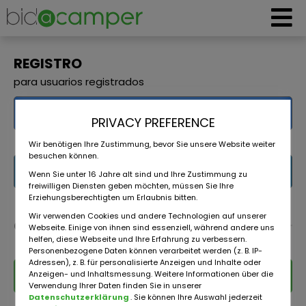
REGISTRO
para usuarios registrados
Iniciar sesión con Facebook
PRIVACY PREFERENCE
Wir benötigen Ihre Zustimmung, bevor Sie unsere Website weiter
besuchen können.
Ingresar con LinkedIn
Wenn Sie unter 16 Jahre alt sind und Ihre Zustimmung zu
freiwilligen Diensten geben möchten, müssen Sie Ihre
Erziehungsberechtigten um Erlaubnis bitten.
Wir verwenden Cookies und andere Technologien auf unserer
o
Webseite. Einige von ihnen sind essenziell, während andere uns
helfen, diese Webseite und Ihre Erfahrung zu verbessern.
Personenbezogene Daten können verarbeitet werden (z. B. IP-
Adressen), z. B. für personalisierte Anzeigen und Inhalte oder
Iniciar sesión con correo electrónico
Anzeigen- und Inhaltsmessung. Weitere Informationen über die
Verwendung Ihrer Daten finden Sie in unserer
Datenschutzerklärung
. Sie können Ihre Auswahl jederzeit