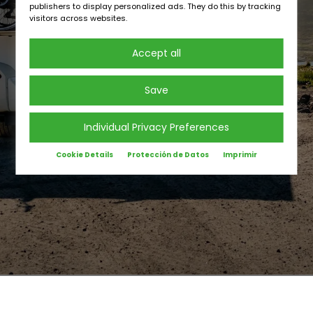
publishers to display personalized ads. They do this by tracking
visitors across websites.
Accept all
Save
Individual Privacy Preferences
Cookie Details
Protección de Datos
Imprimir
COMPAÑÍAS
SOBRE NOSOTROS